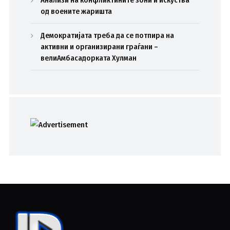
од воените жаришта
Демократијата треба да се потпира на
активни и организирани граѓани –
велиАмбасадорката Хулман