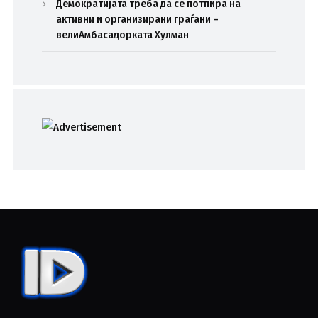
Демократијата треба да се потпира на
активни и организирани граѓани –
велиАмбасадорката Хулман