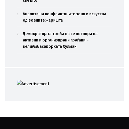
светло)
Анализи на конфликтините зони и искуства
од воените жаришта
Демократијата треба да се потпира на
активни и организирани граѓани –
велиАмбасадорката Хулман