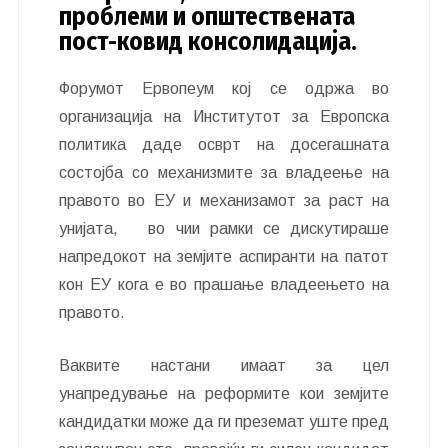
проблеми и општествената
пост-ковид консолидација.
Форумот Ервопеум кој се одржа во
организација на Институтот за Европска
политика даде осврт на досегашната
состојба со механизмите за владеење на
правото во ЕУ и механизамот за раст на
унијата, во чии рамки се дискутираше
напредокот на земјите аспиранти на патот
кон ЕУ кога е во прашање владеењето на
правото.
Ваквите настани имаат за цел
унапредување на реформите кои земјите
кандидатки може да ги преземат уште пред