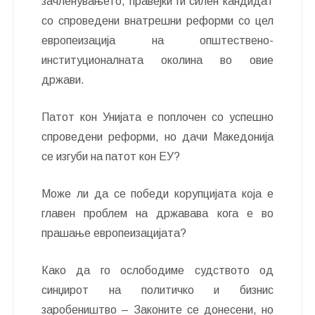
зачленувањето, правејќи ги силен кандидат
со спроведени внатрешни реформи со цел
европеизација на општествено-
институционалната околина во овие
држави.
Патот кон Унијата е поплочен со успешно
спроведени реформи, но дачи Македонија
се изгуби на патот кон ЕУ?
Може ли да се победи корупцијата која е
главен проблем на државава кога е во
прашање европеизацијата?
Како да го ослободиме судството од
синџирот на политичко и бизнис
заробеништво – Законите се донесени, но