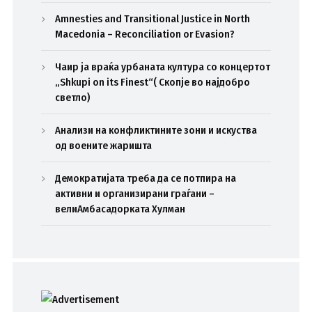
Amnesties and Transitional Justice in North
Macedonia – Reconciliation or Evasion?
Чаир ја враќа урбаната култура со концертот
„Shkupi on its Finest“( Скопје во најдобро
светло)
Анализи на конфликтините зони и искуства
од воените жаришта
Демократијата треба да се потпира на
активни и организирани граѓани –
велиАмбасадорката Хулман