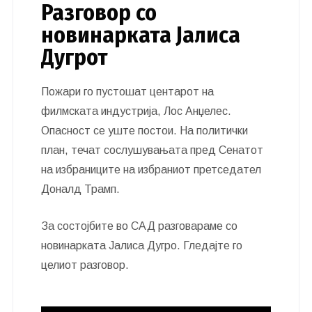
Разговор со
новинарката Јалиса
Дугрот
Пожари го пустошат центарот на
филмската индустрија, Лос Анџелес.
Опасност се уште постои. На политички
план, течат сослушувањата пред Сенатот
на избраниците на избраниот претседател
Доналд Трамп.
За состојбите во САД разговараме со
новинарката Јалиса Дугро. Гледајте го
целиот разговор.