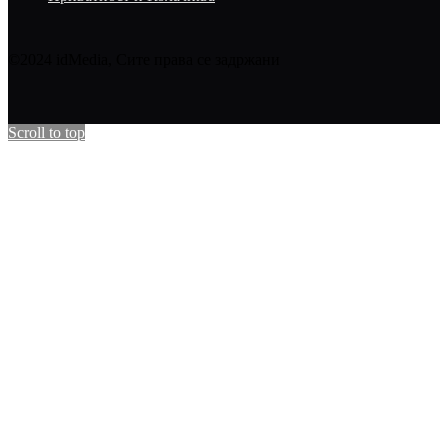
©2024 idMedia, Сите права се задржани
Scroll to top