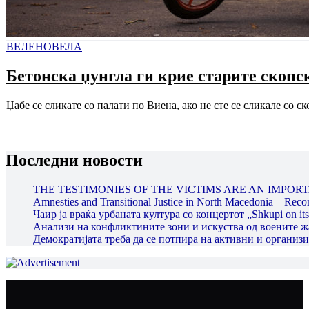
ВЕЛЕНОВЕЛА
Бетонска џунгла ги крие старите скопс
Џабе се сликате со палати по Виена, ако не сте се сликале со с
Последни новости
THE TESTIMONIES OF THE VICTIMS ARE AN IMPORT
Amnesties and Transitional Justice in North Macedonia – Recon
Чаир ја враќа урбаната култура со концертот „Shkupi on its
Анализи на конфликтините зони и искуства од воените 
Демократијата треба да се потпира на активни и органи