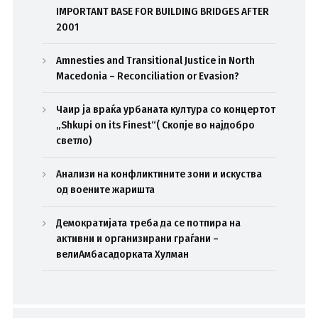
IMPORTANT BASE FOR BUILDING BRIDGES AFTER
2001
Amnesties and Transitional Justice in North
Macedonia – Reconciliation or Evasion?
Чаир ја враќа урбаната култура со концертот
„Shkupi on its Finest“( Скопје во најдобро
светло)
Анализи на конфликтините зони и искуства
од воените жаришта
Демократијата треба да се потпира на
активни и организирани граѓани –
велиАмбасадорката Хулман