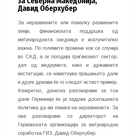
за Северна Македонија,
Давид Оберхубер
За неразвиените или помалку развиените
земји, финансиската поддршка од
меѓународната заедница е исклучително
важна. По големите промени кои се случија
во САД, а ги погодија граѓанскиот сектор,
дел од медиумите, како и државните
институции, се наметнува прашањето дали
и други држави ќе го следат истиот пример.
Конкретно, денеска разговараме за тоа
дали Германија ќе ја задржи досегашната
политика да им помага на неразвиените. За
ова разговараме со директорот на
Германската организација за меѓународна
соработка ГИЗ, Давид Оберхубер.