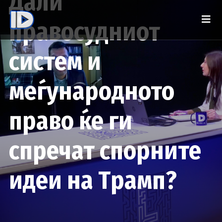
Дали
правосудниот
систем и
меѓународното
право ќе ги
спречат спорните
идеи на Трамп?