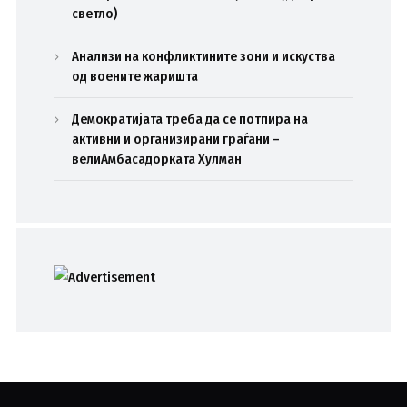
светло)
Анализи на конфликтините зони и искуства
од воените жаришта
Демократијата треба да се потпира на
активни и организирани граѓани –
велиАмбасадорката Хулман